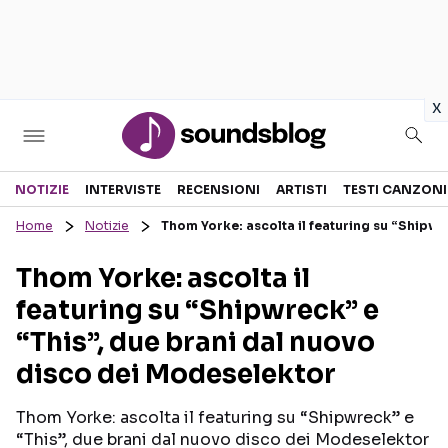
in
x
Sezioni
NOTIZIE
INTERVISTE
RECENSIONI
ARTISTI
TESTI CANZONI
Home
Notizie
Thom Yorke: ascolta il featuring su “Shipwr
NOTIZIE
ARTISTI
Thom Yorke: ascolta il
RECENSIONI MUSICALI
TESTI CANZONI
featuring su “Shipwreck” e
INTERVISTE
TOUR ED EVENTI
“This”, due brani dal nuovo
GOSSIP E CURIOSITÀ
TALENT SHOW
disco dei Modeselektor
Thom Yorke: ascolta il featuring su “Shipwreck” e
“This”, due brani dal nuovo disco dei Modeselektor