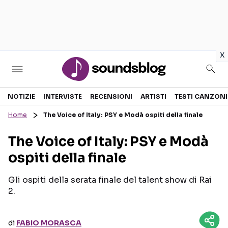
in
x
Sezioni
NOTIZIE
INTERVISTE
RECENSIONI
ARTISTI
TESTI CANZONI
Home
The Voice of Italy: PSY e Modà ospiti della finale
NOTIZIE
ARTISTI
The Voice of Italy: PSY e Modà
RECENSIONI MUSICALI
TESTI CANZONI
ospiti della finale
INTERVISTE
TOUR ED EVENTI
GOSSIP E CURIOSITÀ
TALENT SHOW
Gli ospiti della serata finale del talent show di Rai
2.
di
FABIO MORASCA