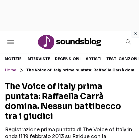
in
x
Sezioni
NOTIZIE
INTERVISTE
RECENSIONI
ARTISTI
TESTI CANZONI
Home
The Voice of Italy prima puntata: Raffaella Carrà domin
NOTIZIE
ARTISTI
The Voice of Italy prima
RECENSIONI MUSICALI
TESTI CANZONI
puntata: Raffaella Carrà
INTERVISTE
TOUR ED EVENTI
domina. Nessun battibecco
GOSSIP E CURIOSITÀ
TALENT SHOW
tra i giudici
Registrazione prima puntata di The Voice of Italy in
onda il 19 febbraio 2013 su Raidue con la