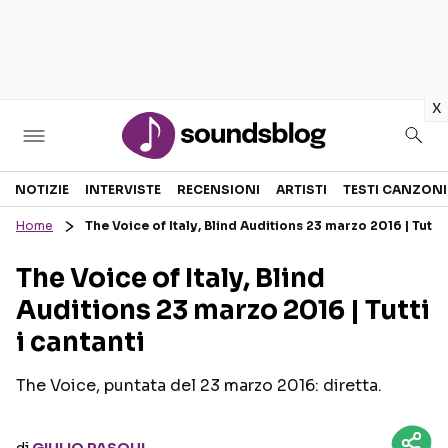
in
x
Sezioni
NOTIZIE
INTERVISTE
RECENSIONI
ARTISTI
TESTI CANZONI
Home
The Voice of Italy, Blind Auditions 23 marzo 2016 | Tutti 
NOTIZIE
ARTISTI
The Voice of Italy, Blind
RECENSIONI MUSICALI
TESTI CANZONI
Auditions 23 marzo 2016 | Tutti
INTERVISTE
TOUR ED EVENTI
i cantanti
GOSSIP E CURIOSITÀ
TALENT SHOW
The Voice, puntata del 23 marzo 2016: diretta.