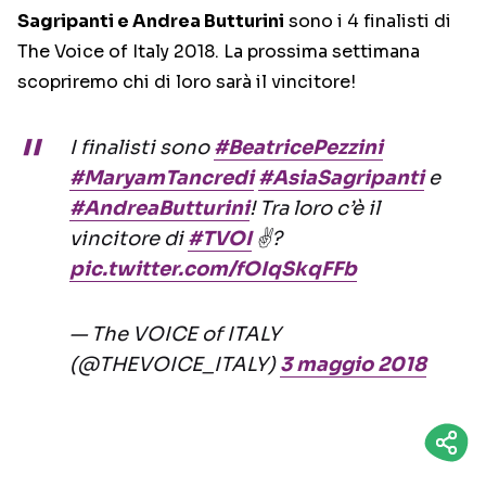
Sagripanti e Andrea Butturini
sono i 4 finalisti di
The Voice of Italy 2018. La prossima settimana
scopriremo chi di loro sarà il vincitore!
I finalisti sono
#BeatricePezzini
#MaryamTancredi
#AsiaSagripanti
e
#AndreaButturini
! Tra loro c’è il
vincitore di
#TVOI
✌?
pic.twitter.com/fOIqSkqFFb
— The VOICE of ITALY
(@THEVOICE_ITALY)
3 maggio 2018