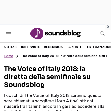
in
x
Sezioni
NOTIZIE
INTERVISTE
RECENSIONI
ARTISTI
TESTI CANZONI
Home
The Voice of Italy 2018: la diretta della semifinale su 
NOTIZIE
ARTISTI
The Voice of Italy 2018: la
RECENSIONI MUSICALI
TESTI CANZONI
diretta della semifinale su
INTERVISTE
TOUR ED EVENTI
Soundsblog
GOSSIP E CURIOSITÀ
TALENT SHOW
I coach di The Voice of Italy 2018 saranno questa
sera chiamati a scegliere i loro 4 finalisti: chi
riuscirà fra i talenti ancora in gara ad accedere alla