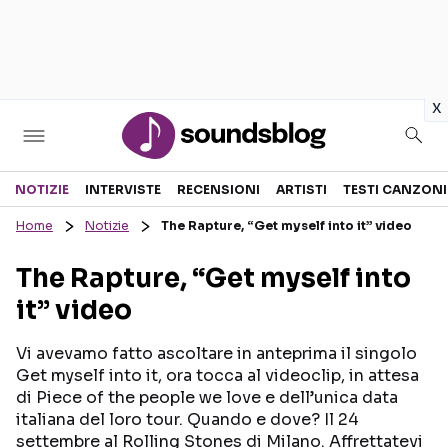
in
x
Sezioni
NOTIZIE
INTERVISTE
RECENSIONI
ARTISTI
TESTI CANZONI
Home
Notizie
The Rapture, “Get myself into it” video
NOTIZIE
ARTISTI
The Rapture, “Get myself into
RECENSIONI MUSICALI
TESTI CANZONI
it” video
INTERVISTE
TOUR ED EVENTI
GOSSIP E CURIOSITÀ
TALENT SHOW
Vi avevamo fatto ascoltare in anteprima il singolo
Get myself into it, ora tocca al videoclip, in attesa
di Piece of the people we love e dell’unica data
italiana del loro tour. Quando e dove? Il 24
settembre al Rolling Stones di Milano. Affrettatevi