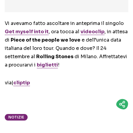
Vi avevamo fatto ascoltare in anteprima il singolo
Get myself into it
, ora tocca al
videoclip
, in attesa
di
Piece of the people we love
e dell’unica data
italiana del loro tour. Quando e dove? Il 24
settembre al
Rolling Stones
di Milano. Affrettatevi
a procurarvi i
biglietti
!
via|
cliptip
NOTIZIE