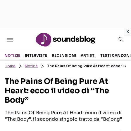
in
x
Sezioni
NOTIZIE
INTERVISTE
RECENSIONI
ARTISTI
TESTI CANZONI
Home
Notizie
The Pains Of Being Pure At Heart: ecco il vi
NOTIZIE
ARTISTI
The Pains Of Being Pure At
RECENSIONI MUSICALI
TESTI CANZONI
Heart: ecco il video di “The
INTERVISTE
TOUR ED EVENTI
Body”
GOSSIP E CURIOSITÀ
TALENT SHOW
The Pains Of Being Pure At Heart: ecco il video di
“The Body”, il secondo singolo tratto da “Belong”