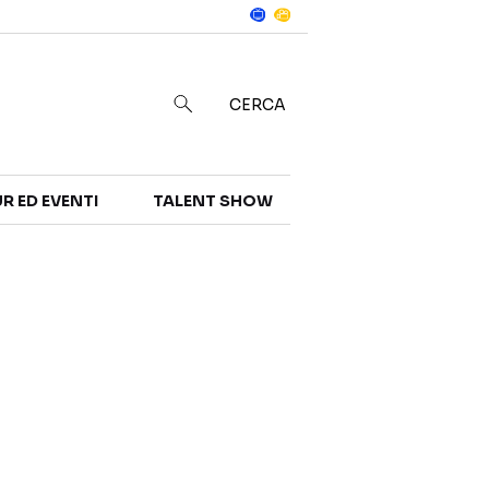
Notizie
in
CERCA
R ED EVENTI
TALENT SHOW