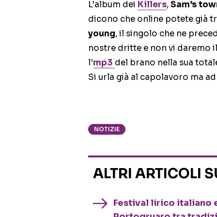
L’album dei
Killers
,
Sam’s tow
dicono che online potete già t
young
, il singolo che ne prec
nostre dritte e non vi daremo 
l’
mp3
del brano nella sua totale
Si urla già al capolavoro ma ad
NOTIZIE
ALTRI ARTICOLI 
Festival lirico italian
Portogruaro tra tradiz