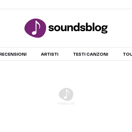
Sezioni
RECENSIONI
ARTISTI
TESTI CANZONI
TOU
NOTIZIE
ARTISTI
RECENSIONI MUSICALI
TESTI CANZONI
INTERVISTE
TOUR ED EVENTI
GOSSIP E CURIOSITÀ
TALENT SHOW