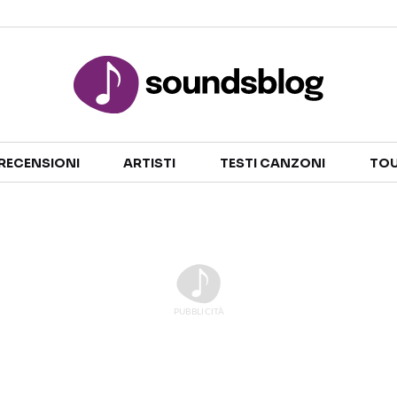
Sezioni
RECENSIONI
ARTISTI
TESTI CANZONI
TOU
NOTIZIE
ARTISTI
RECENSIONI MUSICALI
TESTI CANZONI
INTERVISTE
TOUR ED EVENTI
GOSSIP E CURIOSITÀ
TALENT SHOW