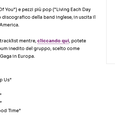
 Of You”) e pezzi più pop (“Living Each Day
o discografico della band inglese, in uscita il
 America.
 tracklist mentre,
cliccando qui
, potete
bum inedito del gruppo, scelto come
 Gaga in Europa.
p Us”
”
”
ood Time”