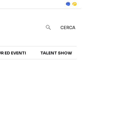
Notizie
in
CERCA
R ED EVENTI
TALENT SHOW