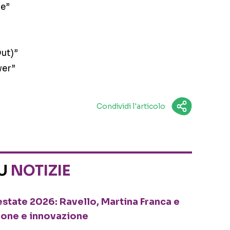
ie”
Out)”
wer”
Condividi l'articolo
SU
NOTIZIE
o estate 2026: Ravello, Martina Franca e
ione e innovazione