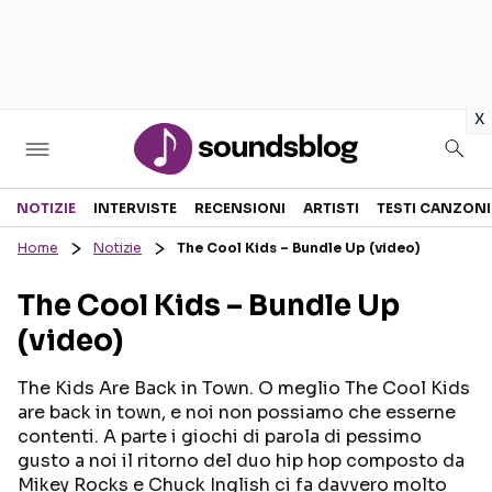
in
x
Sezioni
NOTIZIE
INTERVISTE
RECENSIONI
ARTISTI
TESTI CANZONI
Home
Notizie
The Cool Kids – Bundle Up (video)
NOTIZIE
ARTISTI
The Cool Kids – Bundle Up
RECENSIONI MUSICALI
TESTI CANZONI
(video)
INTERVISTE
TOUR ED EVENTI
GOSSIP E CURIOSITÀ
TALENT SHOW
The Kids Are Back in Town. O meglio The Cool Kids
are back in town, e noi non possiamo che esserne
contenti. A parte i giochi di parola di pessimo
gusto a noi il ritorno del duo hip hop composto da
Mikey Rocks e Chuck Inglish ci fa davvero molto