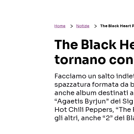
Home
Notizie
The Black Heart 
The Black H
tornano con
Facciamo un salto indiet
spazzatura formata da 
anche album destinati 
“Agaetis Byrjun” dei Sig
Hot Chili Peppers, “The F
gli altri, anche “2” dei 