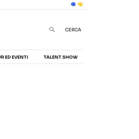
Notizie
in
CERCA
R ED EVENTI
TALENT SHOW