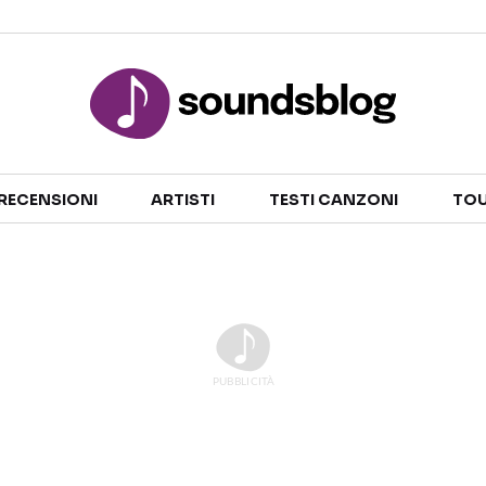
Sezioni
RECENSIONI
ARTISTI
TESTI CANZONI
TOU
NOTIZIE
ARTISTI
RECENSIONI MUSICALI
TESTI CANZONI
INTERVISTE
TOUR ED EVENTI
GOSSIP E CURIOSITÀ
TALENT SHOW