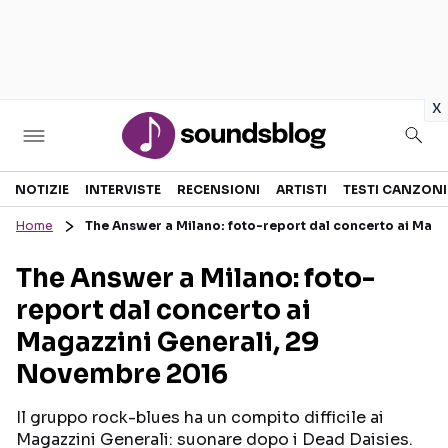
in
x
Sezioni
NOTIZIE
INTERVISTE
RECENSIONI
ARTISTI
TESTI CANZONI
Home
The Answer a Milano: foto-report dal concerto ai Mag
NOTIZIE
ARTISTI
The Answer a Milano: foto-
RECENSIONI MUSICALI
TESTI CANZONI
report dal concerto ai
INTERVISTE
TOUR ED EVENTI
Magazzini Generali, 29
GOSSIP E CURIOSITÀ
TALENT SHOW
Novembre 2016
Il gruppo rock-blues ha un compito difficile ai
Magazzini Generali: suonare dopo i Dead Daisies.