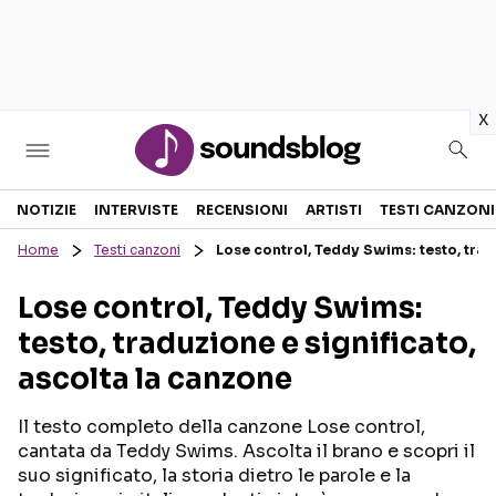
in
x
Sezioni
NOTIZIE
INTERVISTE
RECENSIONI
ARTISTI
TESTI CANZONI
Home
Testi canzoni
Lose control, Teddy Swims: testo, trad
NOTIZIE
ARTISTI
Lose control, Teddy Swims:
RECENSIONI MUSICALI
TESTI CANZONI
testo, traduzione e significato,
INTERVISTE
TOUR ED EVENTI
ascolta la canzone
GOSSIP E CURIOSITÀ
TALENT SHOW
Il testo completo della canzone Lose control,
cantata da Teddy Swims. Ascolta il brano e scopri il
suo significato, la storia dietro le parole e la