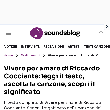
in
x
Sezioni
NOTIZIE
INTERVISTE
RECENSIONI
ARTISTI
TESTI CANZONI
Home
Testi canzoni
Vivere per amare di Riccardo Cocciante:
NOTIZIE
ARTISTI
Vivere per amare di Riccardo
RECENSIONI MUSICALI
TESTI CANZONI
Cocciante: leggi il testo,
INTERVISTE
TOUR ED EVENTI
ascolta la canzone, scopri il
GOSSIP E CURIOSITÀ
TALENT SHOW
significato
Il testo completo di Vivere per amare di Riccardo
Cocciante. Scopri il significato della canzone del