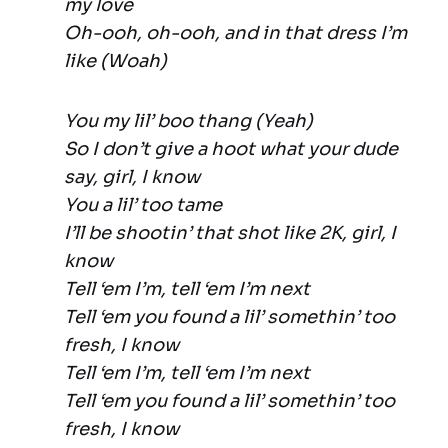
my love
Oh-ooh, oh-ooh, and in that dress I’m
like (Woah)
You my lil’ boo thang (Yeah)
So I don’t give a hoot what your dude
say, girl, I know
You a lil’ too tame
I’ll be shootin’ that shot like 2K, girl, I
know
Tell ‘em I’m, tell ‘em I’m next
Tell ‘em you found a lil’ somethin’ too
fresh, I know
Tell ‘em I’m, tell ‘em I’m next
Tell ‘em you found a lil’ somethin’ too
fresh, I know