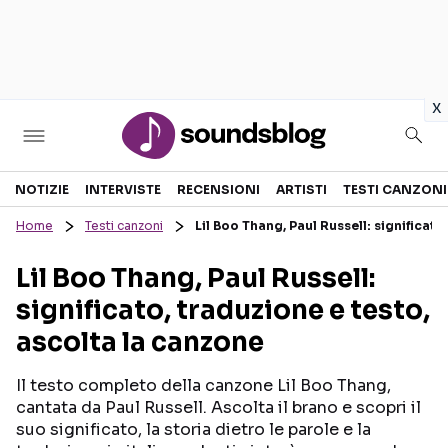
in
x
Sezioni
NOTIZIE
INTERVISTE
RECENSIONI
ARTISTI
TESTI CANZONI
Home
Testi canzoni
Lil Boo Thang, Paul Russell: significato
NOTIZIE
ARTISTI
Lil Boo Thang, Paul Russell:
RECENSIONI MUSICALI
TESTI CANZONI
significato, traduzione e testo,
INTERVISTE
TOUR ED EVENTI
ascolta la canzone
GOSSIP E CURIOSITÀ
TALENT SHOW
Il testo completo della canzone Lil Boo Thang,
cantata da Paul Russell. Ascolta il brano e scopri il
suo significato, la storia dietro le parole e la