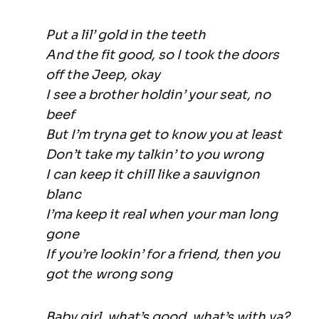
Put a lil’ gold in the teeth
And the fit good, so I took the doors
off the Jeep, okay
I see a brother holdin’ your seat, no
beef
But I’m tryna get to know you at least
Don’t take my talkin’ to you wrong
I can keep it chill like a sauvignon
blanc
I’ma keep it real when your man long
gone
If you’re lookin’ for a friend, then you
got thе wrong song
Baby girl, what’s good, what’s with ya?