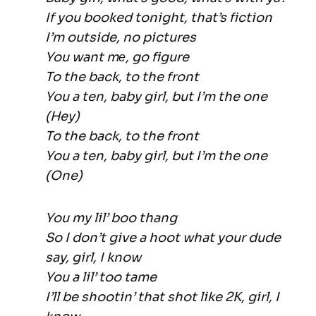
If you booked tonight, that’s fiction
I’m outside, no pictures
You want mе, go figure
To the back, to the front
You a ten, baby girl, but I’m the one
(Hey)
To the back, to the front
You a ten, baby girl, but I’m the one
(One)
You my lil’ boo thang
So I don’t give a hoot what your dude
say, girl, I know
You a lil’ too tame
I’ll be shootin’ that shot like 2K, girl, I