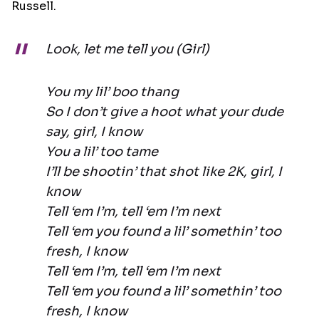
Russell.
Look, let me tell you (Girl)
You my lil’ boo thang
So I don’t give a hoot what your dude
say, girl, I know
You a lil’ too tame
I’ll be shootin’ that shot like 2K, girl, I
know
Tell ‘em I’m, tell ‘em I’m next
Tell ‘em you found a lil’ somethin’ too
fresh, I know
Tell ‘em I’m, tell ‘em I’m next
Tell ‘em you found a lil’ somethin’ too
fresh, I know