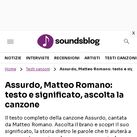
in
x
Sezioni
NOTIZIE
INTERVISTE
RECENSIONI
ARTISTI
TESTI CANZONI
Home
Testi canzoni
Assurdo, Matteo Romano: testo e signi
NOTIZIE
ARTISTI
Assurdo, Matteo Romano:
RECENSIONI MUSICALI
TESTI CANZONI
testo e significato, ascolta la
INTERVISTE
TOUR ED EVENTI
canzone
GOSSIP E CURIOSITÀ
TALENT SHOW
Il testo completo della canzone Assurdo, cantata
da Matteo Romano. Ascolta il brano e scopri il suo
significato, la storia dietro le parole che ti aiuterà a