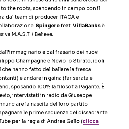
k to the roots, scendendo in campo con il
ra dal team di producer ITACA e
ollaborazione:
Spingere
feat.
VillaBanks
è
siva M.A.S.T. / Believe.
all’immaginario e dal frasario dei nuovi
Filippo Champagne e Nevio lo Stirato, idoli
el che hanno fatto del ballare la fresca
tanti) e andare in gaina (far serata e
iano, sposando 100% la filosofia Pagante. È
evio, intervistati in radio da Giuseppe
nunciare la nascita del loro partito
mpagnare le prime sequenze del dissacrante
Tube per la regia di Andrea Gallo (
clicca