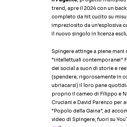
trend, apre il 2024 con un bac
completo da hit cucito su misu
impreziosito da un’esplosiva c
il nuovo singolo in licenza esclu
Spingere attinge a piene mani d
“intellettuali contemporanei” 
dei social a suon di storie e re
(spendere, rigorosamente in con
ubriacarsi) il loro pane quotid
proprio il cameo di Filippo e N
Cruciani e David Parenzo per an
“Popolo della Gaina”, ad acco
video di Spingere, fuori su You