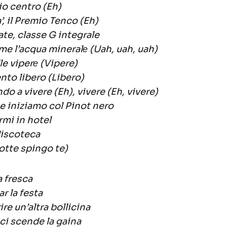
cio centro (Eh)
’, il Premio Tenco (Eh)
ate, classe G integrale
me l’acqua mineralе (Uah, uah, uah)
le viperе (Vipere)
nto libero (Libero)
o a vivere (Eh), vivere (Eh, vivere)
e iniziamo col Pinot nero
rmi in hotel
discoteca
tte spingo te)
a fresca
r la festa
re un’altra bollicina
 ci scende la gaina