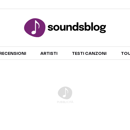
Sezioni
RECENSIONI
ARTISTI
TESTI CANZONI
TOU
NOTIZIE
ARTISTI
RECENSIONI MUSICALI
TESTI CANZONI
INTERVISTE
TOUR ED EVENTI
GOSSIP E CURIOSITÀ
TALENT SHOW