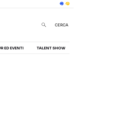
Notizie
in
CERCA
R ED EVENTI
TALENT SHOW