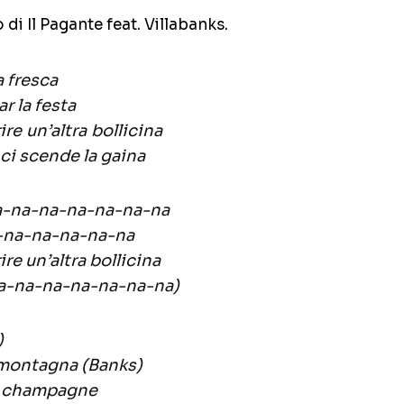
 di Il Pagante feat. Villabanks.
a fresca
r la festa
re un’altra bollicina
 ci scende la gaina
na-na-na-na-na-na-na
a-na-na-na-na-na
re un’altra bollicina
Na-na-na-na-na-na-na)
)
a montagna (Banks)
o champagne