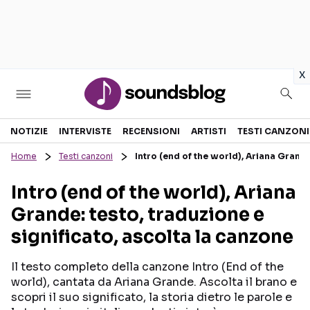
in
x
Sezioni
NOTIZIE
INTERVISTE
RECENSIONI
ARTISTI
TESTI CANZONI
Home
Testi canzoni
Intro (end of the world), Ariana Grande
NOTIZIE
ARTISTI
Intro (end of the world), Ariana
RECENSIONI MUSICALI
TESTI CANZONI
Grande: testo, traduzione e
INTERVISTE
TOUR ED EVENTI
significato, ascolta la canzone
GOSSIP E CURIOSITÀ
TALENT SHOW
Il testo completo della canzone Intro (End of the
world), cantata da Ariana Grande. Ascolta il brano e
scopri il suo significato, la storia dietro le parole e