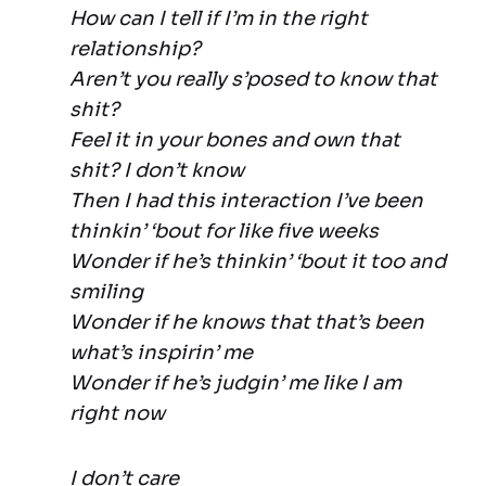
How can I tell if I’m in the right
relationship?
Aren’t you really s’posed to know that
shit?
Feel it in your bones and own that
shit? I don’t know
Then I had this interaction I’ve been
thinkin’ ‘bout for like five weeks
Wonder if he’s thinkin’ ‘bout it too and
smiling
Wonder if he knows that that’s been
what’s inspirin’ me
Wonder if he’s judgin’ me like I am
right now
I don’t care