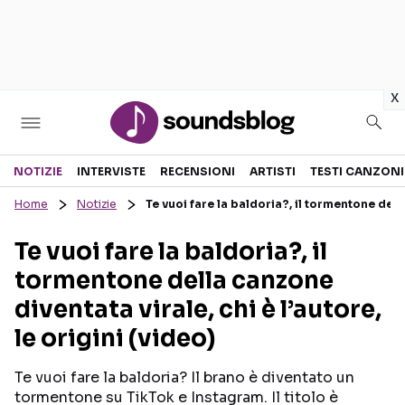
in
x
Sezioni
NOTIZIE
INTERVISTE
RECENSIONI
ARTISTI
TESTI CANZONI
Home
Notizie
Te vuoi fare la baldoria?, il tormentone della
NOTIZIE
ARTISTI
Te vuoi fare la baldoria?, il
RECENSIONI MUSICALI
TESTI CANZONI
tormentone della canzone
INTERVISTE
TOUR ED EVENTI
diventata virale, chi è l’autore,
GOSSIP E CURIOSITÀ
TALENT SHOW
le origini (video)
Te vuoi fare la baldoria? Il brano è diventato un
tormentone su TikTok e Instagram. Il titolo è