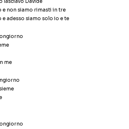
o lasciavo Davide
e non siamo rimasti in tre
 e adesso siamo solo io e te
buongiorno
ieme
on me
ongiorno
nsieme
e
buongiorno