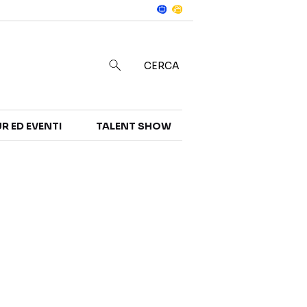
Notizie
in
CERCA
R ED EVENTI
TALENT SHOW