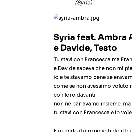
(Syria)”.
Syria feat. Ambra 
e Davide, Testo
Tu stavi con Francesca ma Fra
e Davide sapeva che non mi pi
io e te stavamo bene se eravam
come se non avessimo voluto m
con loro davanti
non ne parlavamo insieme, ma 
tu stavi con Francesca e io vole
E quando il giorno io ti do il 