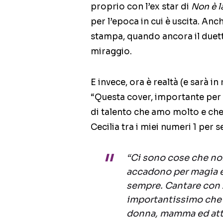
proprio con l’ex star di
Non è l
per l’epoca in cui è uscita. Anc
stampa, quando ancora il duett
miraggio.
E invece, ora è realtà (e sarà i
“Questa cover, importante per S
di talento che amo molto e che 
Cecilia tra i miei numeri 1 per 
“Ci sono cose che no
accadono per magia e 
sempre. Cantare con 
importantissimo che 
donna, mamma ed attri