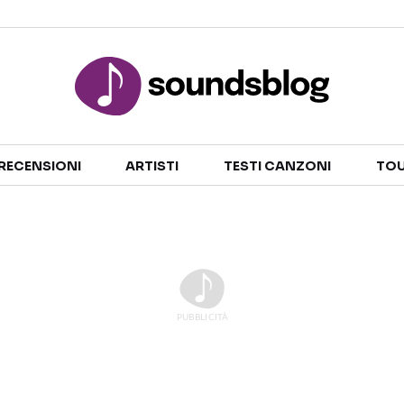
Sezioni
RECENSIONI
ARTISTI
TESTI CANZONI
TOU
NOTIZIE
ARTISTI
RECENSIONI MUSICALI
TESTI CANZONI
INTERVISTE
TOUR ED EVENTI
GOSSIP E CURIOSITÀ
TALENT SHOW