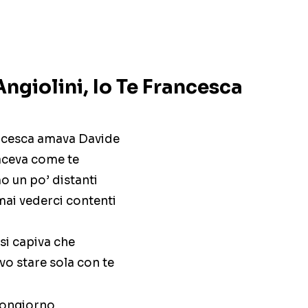
Angiolini, Io Te Francesca
ncesca amava Davide
aceva come te
o un po’ distanti
ai vederci contenti
si capiva che
vo stare sola con te
buongiorno