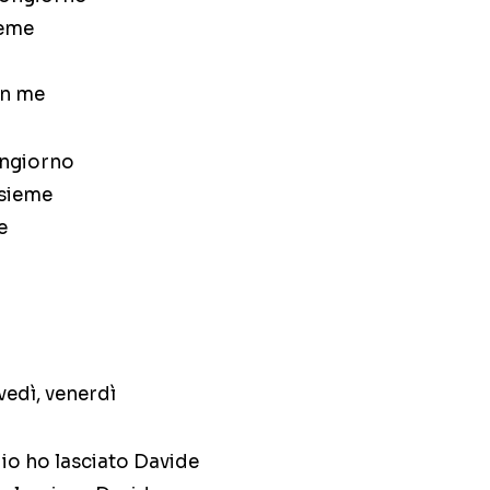
ieme
on me
ongiorno
nsieme
e
vedì, venerdì
io ho lasciato Davide