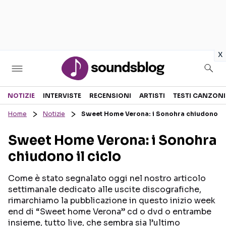
in
x
Sezioni
NOTIZIE
INTERVISTE
RECENSIONI
ARTISTI
TESTI CANZONI
Home
Notizie
Sweet Home Verona: i Sonohra chiudono il 
NOTIZIE
ARTISTI
Sweet Home Verona: i Sonohra
RECENSIONI MUSICALI
TESTI CANZONI
chiudono il ciclo
INTERVISTE
TOUR ED EVENTI
GOSSIP E CURIOSITÀ
TALENT SHOW
Come è stato segnalato oggi nel nostro articolo
settimanale dedicato alle uscite discografiche,
rimarchiamo la pubblicazione in questo inizio week
end di “Sweet home Verona” cd o dvd o entrambe
insieme, tutto live, che sembra sia l’ultimo