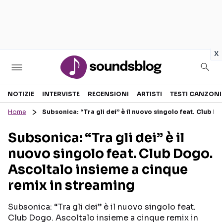
in
x
Sezioni
NOTIZIE
INTERVISTE
RECENSIONI
ARTISTI
TESTI CANZONI
Home
Subsonica: “Tra gli dei” è il nuovo singolo feat. Club 
NOTIZIE
ARTISTI
Subsonica: “Tra gli dei” è il
RECENSIONI MUSICALI
TESTI CANZONI
nuovo singolo feat. Club Dogo.
INTERVISTE
TOUR ED EVENTI
Ascoltalo insieme a cinque
GOSSIP E CURIOSITÀ
TALENT SHOW
remix in streaming
Subsonica: “Tra gli dei” è il nuovo singolo feat.
Club Dogo. Ascoltalo insieme a cinque remix in