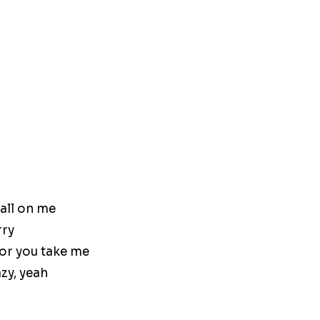
 all on me
rry
e or you take me
azy, yeah