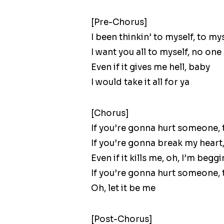
[Pre-Chorus]
I been thinkin’ to myself, to my
I want you all to myself, no one
Even if it gives me hell, baby
I would take it all for ya
[Chorus]
If you’re gonna hurt someone, t
If you’re gonna break my heart,
Even if it kills me, oh, I’m begg
If you’re gonna hurt someone, t
Oh, let it be me
[Post-Chorus]