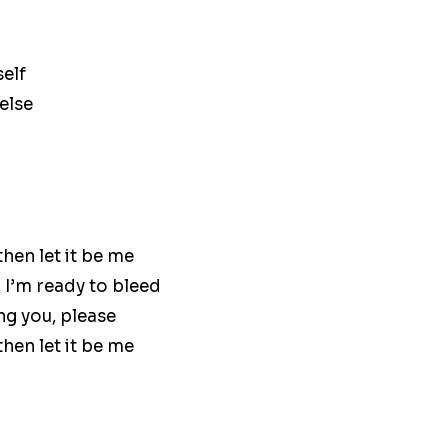
self
 else
hen let it be me
 I’m ready to bleed
ing you, please
hen let it be me