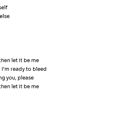
self
 else
hen let it be me
 I’m ready to bleed
ing you, please
hen let it be me