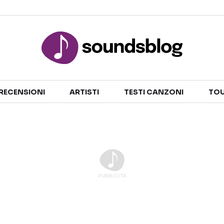
Sezioni
RECENSIONI
ARTISTI
TESTI CANZONI
TOU
NOTIZIE
ARTISTI
RECENSIONI MUSICALI
TESTI CANZONI
INTERVISTE
TOUR ED EVENTI
GOSSIP E CURIOSITÀ
TALENT SHOW