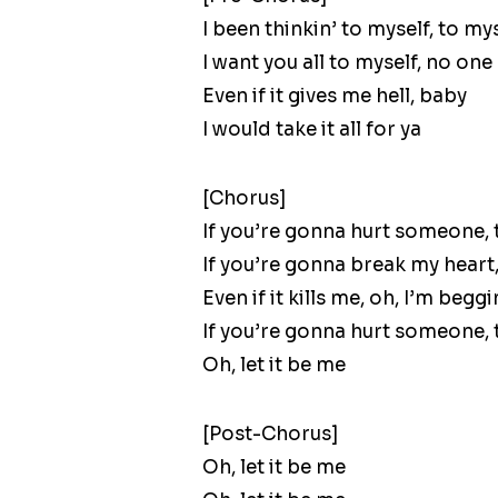
I been thinkin’ to myself, to my
I want you all to myself, no one
Even if it gives me hell, baby
I would take it all for ya
[Chorus]
If you’re gonna hurt someone, t
If you’re gonna break my heart,
Even if it kills me, oh, I’m begg
If you’re gonna hurt someone, t
Oh, let it be me
[Post-Chorus]
Oh, let it be me