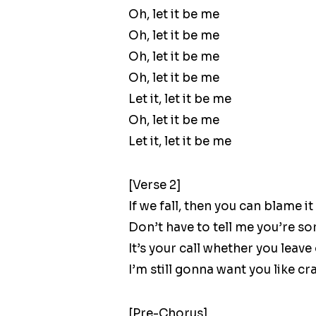
Oh, let it be me
Oh, let it be me
Oh, let it be me
Oh, let it be me
Let it, let it be me
Oh, let it be me
Let it, let it be me
[Verse 2]
If we fall, then you can blame it
Don’t have to tell me you’re so
It’s your call whether you leav
I’m still gonna want you like cr
[Pre-Chorus]