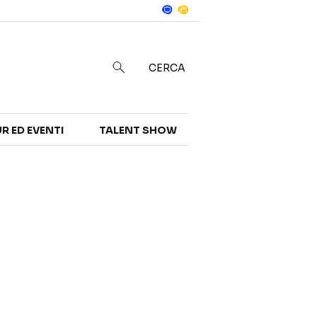
Notizie
in
CERCA
R ED EVENTI
TALENT SHOW