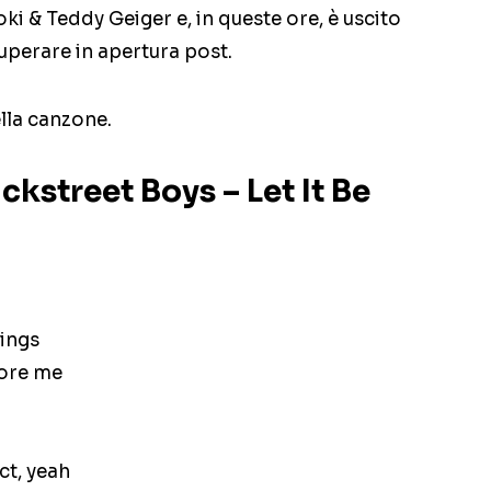
ki & Teddy Geiger e, in queste ore, è uscito
cuperare in apertura post.
lla canzone.
ckstreet Boys – Let It Be
nings
ore me
ct, yeah