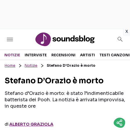
in
x
Sezioni
NOTIZIE
INTERVISTE
RECENSIONI
ARTISTI
TESTI CANZONI
Home
Notizie
Stefano D’Orazio è morto
NOTIZIE
ARTISTI
Stefano D’Orazio è morto
RECENSIONI MUSICALI
TESTI CANZONI
INTERVISTE
TOUR ED EVENTI
Stefano d’Orazio è morto: è stato l’indimenticabile
batterista dei Pooh. La notizia è arrivata improvvisa,
GOSSIP E CURIOSITÀ
TALENT SHOW
in queste ore
di
ALBERTO GRAZIOLA