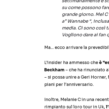
settimanalmente e st
su come possono fare 
grande giorno. Mel C 
a” Wannabe “, inclusa l
media. Ci sono così ta
Vogliono dare ai fan 
Ma… ecco arrivare la prevedibi
L’insider ha ammesso che
è “e
Beckham
– che ha rinunciato a
– si possa unire a Geri Horner
piani per l’anniversario.
Inoltre, Melanie C in una recen
rimpianto sul loro tour in Uk,
l