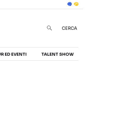
Notizie
in
CERCA
R ED EVENTI
TALENT SHOW