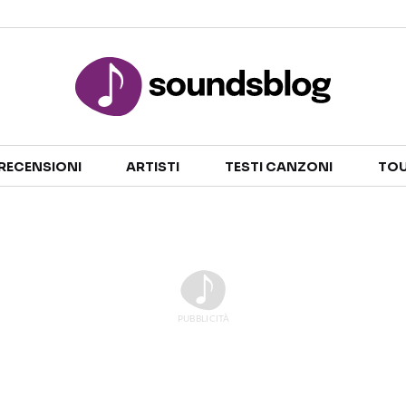
Sezioni
RECENSIONI
ARTISTI
TESTI CANZONI
TOU
NOTIZIE
ARTISTI
RECENSIONI MUSICALI
TESTI CANZONI
INTERVISTE
TOUR ED EVENTI
GOSSIP E CURIOSITÀ
TALENT SHOW