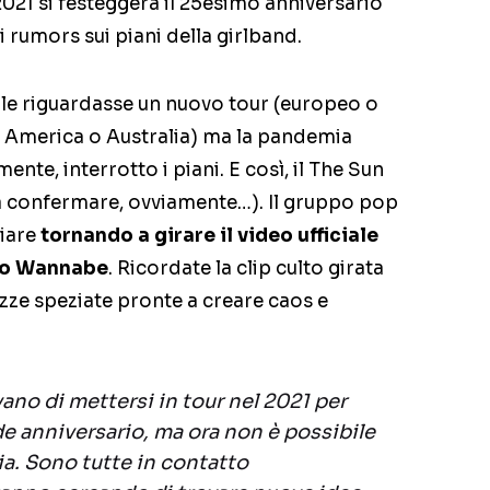
2021 si festeggerà il 25esimo anniversario
i rumors sui piani della girlband.
ale riguardasse un nuovo tour (europeo o
n America o Australia) ma la pandemia
ente, interrotto i piani. E così, il The Sun
da confermare, ovviamente…). Il gruppo pop
giare
tornando a girare il video ufficiale
io Wannabe
. Ricordate la clip culto girata
zze speziate pronte a creare caos e
ano di mettersi in tour nel 2021 per
de anniversario, ma ora non è possibile
a. Sono tutte in contatto