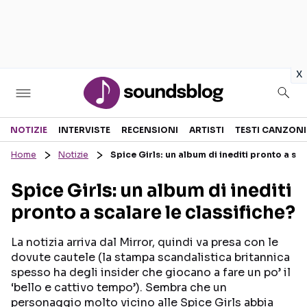
in
x
Sezioni
NOTIZIE
INTERVISTE
RECENSIONI
ARTISTI
TESTI CANZONI
Home
Notizie
Spice Girls: un album di inediti pronto a sca
NOTIZIE
ARTISTI
Spice Girls: un album di inediti
RECENSIONI MUSICALI
TESTI CANZONI
pronto a scalare le classifiche?
INTERVISTE
TOUR ED EVENTI
GOSSIP E CURIOSITÀ
TALENT SHOW
La notizia arriva dal Mirror, quindi va presa con le
dovute cautele (la stampa scandalistica britannica
spesso ha degli insider che giocano a fare un po’ il
‘bello e cattivo tempo’). Sembra che un
personaggio molto vicino alle Spice Girls abbia