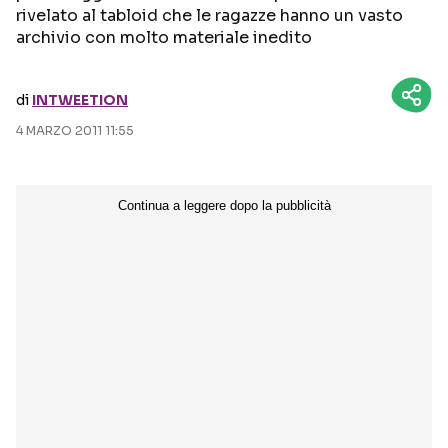
rivelato al tabloid che le ragazze hanno un vasto
archivio con molto materiale inedito
Seguici sui social
di
INTWEETION
4 MARZO 2011 11:55