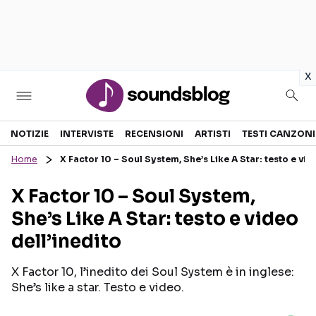
in
x
Sezioni
NOTIZIE
INTERVISTE
RECENSIONI
ARTISTI
TESTI CANZONI
Home
X Factor 10 – Soul System, She’s Like A Star: testo e vid
NOTIZIE
ARTISTI
X Factor 10 – Soul System,
RECENSIONI MUSICALI
TESTI CANZONI
She’s Like A Star: testo e video
INTERVISTE
TOUR ED EVENTI
dell’inedito
GOSSIP E CURIOSITÀ
TALENT SHOW
X Factor 10, l’inedito dei Soul System è in inglese:
She’s like a star. Testo e video.