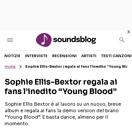
in
x
Sezioni
NOTIZIE
INTERVISTE
RECENSIONI
ARTISTI
TESTI CANZONI
Home
Sophie Ellis-Bextor regala ai fans l’inedito “Young Bloo
NOTIZIE
ARTISTI
Sophie Ellis-Bextor regala ai
RECENSIONI MUSICALI
TESTI CANZONI
fans l’inedito “Young Blood”
INTERVISTE
TOUR ED EVENTI
GOSSIP E CURIOSITÀ
TALENT SHOW
Sophie Ellis Bextor è al lavoro su un nuovo, breve
album e regala ai fans la demo version del brano
“Young Blood”. E basta dance, almeno per il
momento.