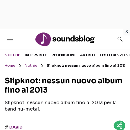
in
x
Sezioni
NOTIZIE
INTERVISTE
RECENSIONI
ARTISTI
TESTI CANZONI
Home
Notizie
Slipknot: nessun nuovo album fino al 2013
NOTIZIE
ARTISTI
Slipknot: nessun nuovo album
RECENSIONI MUSICALI
TESTI CANZONI
fino al 2013
INTERVISTE
TOUR ED EVENTI
GOSSIP E CURIOSITÀ
TALENT SHOW
Slipknot: nessun nuovo album fino al 2013 per la
band nu-metal.
di
DAVID