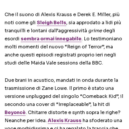
Che il suono di Alexis Krauss e Derek E. Miller, più
noti come gli
Sleigh Bells
, sia approdato a lidi più
tranquilli e lontani dall’aggressività
grime
degli
esordi
sembra ormai innegabile
. Lo testimoniano
molti momenti del nuovo “Reign of Terror”, ma
anche questi episodi registrati proprio ieri negli
studi delle Maida Vale sessions della BBC.
Due brani in acustico, mandati in onda durante la
trasmissione di Zane Lowe. Il primo è stato una
versione unplugged del singolo “Comeback Kid”, il
secondo una cover di “Irreplaceable”, la hit di
Beyoncè
. Chitarre distorte e synth sopra le righe?
Neanche per idea.
Alexis Krauss
ha sfoderato una
voce morbidissima e ci ha regalato la traccia che