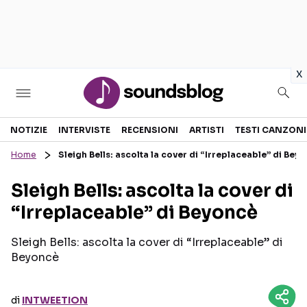
in
x
Sezioni
NOTIZIE
INTERVISTE
RECENSIONI
ARTISTI
TESTI CANZONI
Home
Sleigh Bells: ascolta la cover di “Irreplaceable” di Bey
NOTIZIE
ARTISTI
Sleigh Bells: ascolta la cover di
RECENSIONI MUSICALI
TESTI CANZONI
“Irreplaceable” di Beyoncè
INTERVISTE
TOUR ED EVENTI
GOSSIP E CURIOSITÀ
TALENT SHOW
Sleigh Bells: ascolta la cover di “Irreplaceable” di
Beyoncè
di
INTWEETION