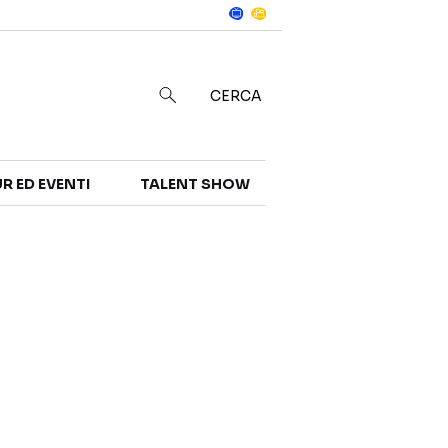
Notizie
in
CERCA
R ED EVENTI
TALENT SHOW