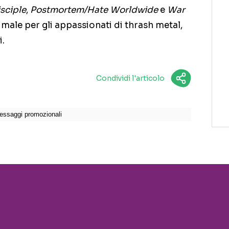
sciple
,
Postmortem/Hate Worldwide
e
War
 male per gli appassionati di thrash metal,
i.
Condividi l'articolo