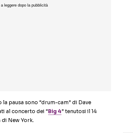
opo la pausa sono “drum-cam” di Dave
i al concerto dei “
Big 4
” tenutosi il 14
 di New York.