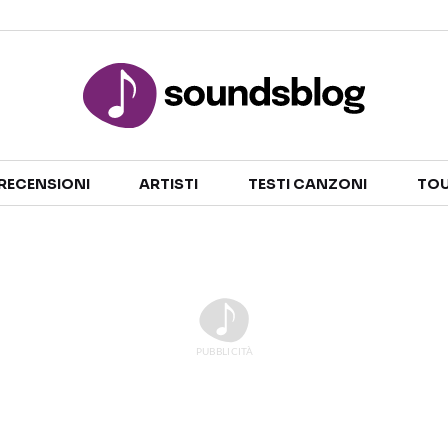
Sezioni
RECENSIONI
ARTISTI
TESTI CANZONI
TOU
NOTIZIE
ARTISTI
RECENSIONI MUSICALI
TESTI CANZONI
INTERVISTE
TOUR ED EVENTI
GOSSIP E CURIOSITÀ
TALENT SHOW