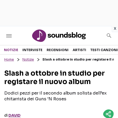
in
x
Sezioni
NOTIZIE
INTERVISTE
RECENSIONI
ARTISTI
TESTI CANZONI
Home
Notizie
Slash a ottobre in studio per registare il n
NOTIZIE
ARTISTI
Slash a ottobre in studio per
RECENSIONI MUSICALI
TESTI CANZONI
registare il nuovo album
INTERVISTE
TOUR ED EVENTI
GOSSIP E CURIOSITÀ
TALENT SHOW
Dodici pezzi per il secondo album solista dell’ex
chitarrista dei Guns ‘N Roses
di
DAVID