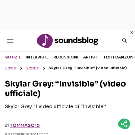
in
x
Sezioni
NOTIZIE
INTERVISTE
RECENSIONI
ARTISTI
TESTI CANZONI
Home
Notizie
Skylar Grey: “Invisible” (video ufficiale)
NOTIZIE
ARTISTI
Skylar Grey: “Invisible” (video
RECENSIONI MUSICALI
TESTI CANZONI
ufficiale)
INTERVISTE
TOUR ED EVENTI
GOSSIP E CURIOSITÀ
TALENT SHOW
Skylar Grey: il video ufficiale di “Invisible”
di
TOMMASO10
9 SETTEMBRE 2011 17:47