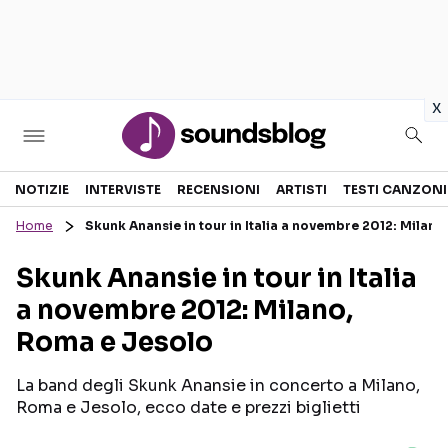
in
x
Sezioni
NOTIZIE
INTERVISTE
RECENSIONI
ARTISTI
TESTI CANZONI
Home
Skunk Anansie in tour in Italia a novembre 2012: Milan
NOTIZIE
ARTISTI
Skunk Anansie in tour in Italia
RECENSIONI MUSICALI
TESTI CANZONI
a novembre 2012: Milano,
INTERVISTE
TOUR ED EVENTI
Roma e Jesolo
GOSSIP E CURIOSITÀ
TALENT SHOW
La band degli Skunk Anansie in concerto a Milano,
Roma e Jesolo, ecco date e prezzi biglietti