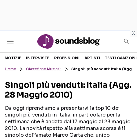
in
x
Sezioni
NOTIZIE
INTERVISTE
RECENSIONI
ARTISTI
TESTI CANZONI
Home
Classifiche Musicali
Singoli più venduti: Italia (Agg.
NOTIZIE
ARTISTI
Singoli più venduti: Italia (Agg.
RECENSIONI MUSICALI
TESTI CANZONI
28 Maggio 2010)
INTERVISTE
TOUR ED EVENTI
GOSSIP E CURIOSITÀ
TALENT SHOW
Da oggi riprendiamo a presentarvi la top 10 dei
singoli più venduti in Italia, in particolare per la
settimana che è andata dal 17 maggio al 23 maggio
2010. La novità rispetto alla settimana scorsa é il
singolo dell’amato Marco Carta che, unico