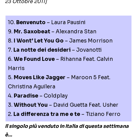
23 Ottobre 2011]
10.
Benvenuto
– Laura Pausini
9.
Mr. Saxobeat
– Alexandra Stan
8.
I Wont’ Let You Go
– James Morrison
7.
La notte dei desideri
– Jovanotti
6.
We Found Love
– Rihanna Feat. Calvin
Harris
5.
Moves Like Jagger
– Maroon 5 Feat.
Christina Aguilera
4.
Paradise
– Coldplay
3.
Without You
– David Guetta Feat. Usher
2.
La differenza tra me e te
– Tiziano Ferro
Il singolo più venduto in Italia di questa settimana
è…