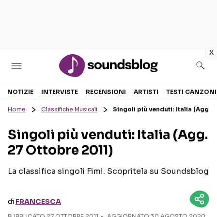
in
x
Sezioni
NOTIZIE
INTERVISTE
RECENSIONI
ARTISTI
TESTI CANZONI
Home
Classifiche Musicali
Singoli più venduti: Italia (Agg. 
NOTIZIE
ARTISTI
Singoli più venduti: Italia (Agg.
RECENSIONI MUSICALI
TESTI CANZONI
27 Ottobre 2011)
INTERVISTE
TOUR ED EVENTI
GOSSIP E CURIOSITÀ
TALENT SHOW
La classifica singoli Fimi. Scopritela su Soundsblog
di
FRANCESCA
PUBBLICATO
27 OTTOBRE 2011
AGGIORNATO 30 AGOSTO 2020