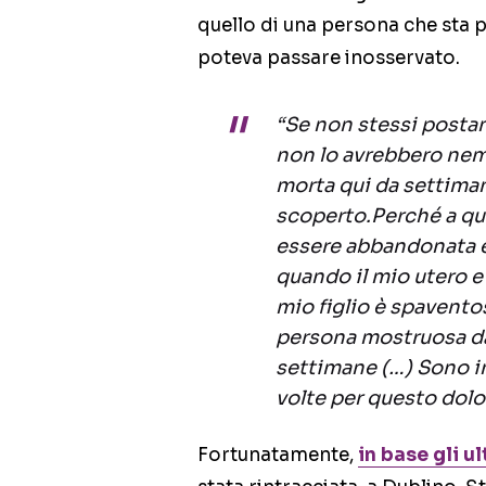
quello di una persona che sta
poteva passare inosservato.
“Se non stessi postand
non lo avrebbero nem
morta qui da settiman
scoperto.Perché a qua
essere abbandonata e
quando il mio utero e 
mio figlio è spavent
persona mostruosa da
settimane (…) Sono in
volte per questo dolo
Fortunatamente,
in base gli 