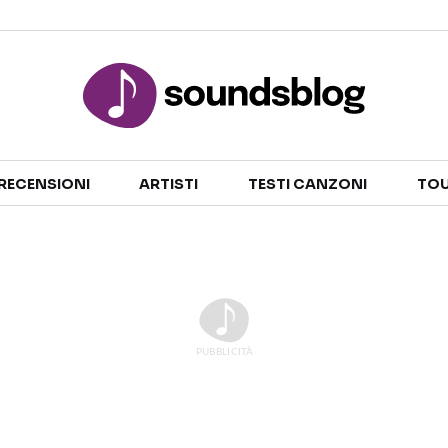
Sezioni
RECENSIONI
ARTISTI
TESTI CANZONI
TOU
NOTIZIE
ARTISTI
RECENSIONI MUSICALI
TESTI CANZONI
INTERVISTE
TOUR ED EVENTI
GOSSIP E CURIOSITÀ
TALENT SHOW