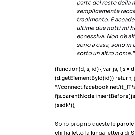
parte del resto della 
semplicemente raccap
tradimento. E accade 
ultime due notti mi h
eccessiva. Non c’è al
sono a casa, sono in u
sotto un altro nome.”
(function(d, s, id) { var js, fjs
(d.getElementById(id)) return; js
“//connect.facebook.net/it_IT/
fjs.parentNode.insertBefore(js,
jssdk’));
Sono proprio queste le parole
chi ha letto la lunga lettera di