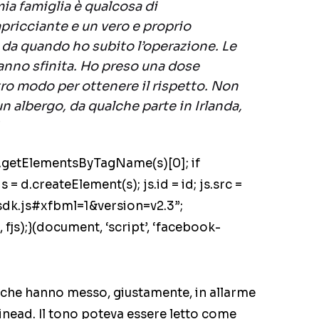
mia famiglia è qualcosa di
ricciante e un vero e proprio
da quando ho subito l’operazione. Le
anno sfinita. Ho preso una dose
tro modo per ottenere il rispetto. Non
n albergo, da qualche parte in Irlanda,
 = d.getElementsByTagName(s)[0]; if
 = d.createElement(s); js.id = id; js.src =
sdk.js#xfbml=1&version=v2.3”;
 fjs);}(document, ‘script’, ‘facebook-
 che hanno messo, giustamente, in allarme
 Sinead. Il tono poteva essere letto come