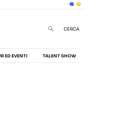
Notizie
in
CERCA
R ED EVENTI
TALENT SHOW