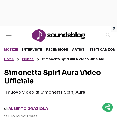
in
x
Sezioni
NOTIZIE
INTERVISTE
RECENSIONI
ARTISTI
TESTI CANZONI
Home
Notizie
Simonetta Spiri Aura Video Ufficiale
NOTIZIE
ARTISTI
Simonetta Spiri Aura Video
RECENSIONI MUSICALI
TESTI CANZONI
Ufficiale
INTERVISTE
TOUR ED EVENTI
GOSSIP E CURIOSITÀ
TALENT SHOW
Il nuovo video di Simonetta Spiri, Aura
di
ALBERTO GRAZIOLA
15 LUGLIO 2011 08:15