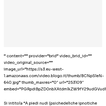
” content=”” provider=”brid” video_brid_id=””
video_original_source=””
image_url=”https://s3.eu-west-
1.amazonaws.com/video.blogo.it/thumb/BCNpSleN-
640.jpg” thumb_maxres=”0″ url=”253109″
embed=”PGRpdiBpZD0nbXAtdmlkZW9fY29udGVudF
Si intitola “A piedi nudi (psichedeliche ipnotiche