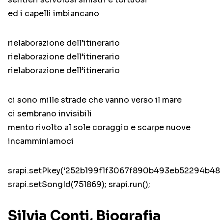
ed i capelli imbiancano
rielaborazione dell’itinerario
rielaborazione dell’itinerario
rielaborazione dell’itinerario
ci sono mille strade che vanno verso il mare
ci sembrano invisibili
mento rivolto al sole coraggio e scarpe nuove
incamminiamoci
srapi.setPkey(‘252b199f1f3067f890b493eb52294b48’
srapi.setSongId(751869); srapi.run();
Silvia Conti, Biografia