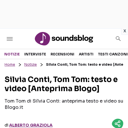
in
x
Sezioni
NOTIZIE
INTERVISTE
RECENSIONI
ARTISTI
TESTI CANZONI
Home
Notizie
Silvia Conti, Tom Tom: testo e video [Antep
NOTIZIE
ARTISTI
Silvia Conti, Tom Tom: testo e
RECENSIONI MUSICALI
TESTI CANZONI
video [Anteprima Blogo]
INTERVISTE
TOUR ED EVENTI
GOSSIP E CURIOSITÀ
TALENT SHOW
Tom Tom di Silvia Conti: anteprima testo e video su
Blogo.it
di
ALBERTO GRAZIOLA