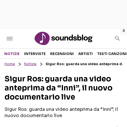
in
x
Sezioni
NOTIZIE
INTERVISTE
RECENSIONI
ARTISTI
TESTI CANZONI
Home
Notizie
Sigur Ros: guarda una video anteprima da “I
NOTIZIE
ARTISTI
Sigur Ros: guarda una video
RECENSIONI MUSICALI
TESTI CANZONI
anteprima da “Inni”, il nuovo
INTERVISTE
TOUR ED EVENTI
documentario live
GOSSIP E CURIOSITÀ
TALENT SHOW
Sigur Ros: guarda una video anteprima da “Inni”, il
nuovo documentario live