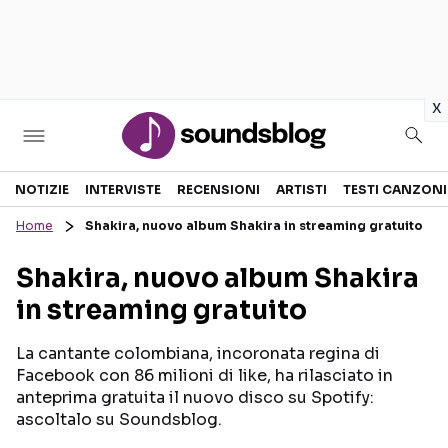
in
x
Sezioni
NOTIZIE
INTERVISTE
RECENSIONI
ARTISTI
TESTI CANZONI
Home
Shakira, nuovo album Shakira in streaming gratuito
NOTIZIE
ARTISTI
Shakira, nuovo album Shakira
RECENSIONI MUSICALI
TESTI CANZONI
in streaming gratuito
INTERVISTE
TOUR ED EVENTI
GOSSIP E CURIOSITÀ
TALENT SHOW
La cantante colombiana, incoronata regina di
Facebook con 86 milioni di like, ha rilasciato in
anteprima gratuita il nuovo disco su Spotify:
ascoltalo su Soundsblog.