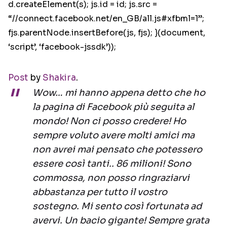
d.createElement(s); js.id = id; js.src =
“//connect.facebook.net/en_GB/all.js#xfbml=1”;
fjs.parentNode.insertBefore(js, fjs); }(document,
‘script’, ‘facebook-jssdk’));
Post
by
Shakira
.
Wow… mi hanno appena detto che ho
la pagina di Facebook più seguita al
mondo! Non ci posso credere! Ho
sempre voluto avere molti amici ma
non avrei mai pensato che potessero
essere così tanti.. 86 milioni! Sono
commossa, non posso ringraziarvi
abbastanza per tutto il vostro
sostegno. Mi sento così fortunata ad
avervi. Un bacio gigante! Sempre grata