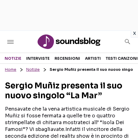
in
x
Sezioni
NOTIZIE
INTERVISTE
RECENSIONI
ARTISTI
TESTI CANZONI
Home
Notizie
Sergio Muñiz presenta il suo nuovo singolo
NOTIZIE
ARTISTI
Sergio Muñiz presenta il suo
RECENSIONI MUSICALI
TESTI CANZONI
nuovo singolo “La Mar”
INTERVISTE
TOUR ED EVENTI
GOSSIP E CURIOSITÀ
TALENT SHOW
Pensavate che la vena artistica musicale di Sergio
Muñiz si fosse fermata a quelle tre o quattro
strimpellate di chitarra mostrateci all’ “Isola Dei
Famosi“? Vi sbagliavate.Infatti il vincitore della
seconda edizione del reality show è in procinto di