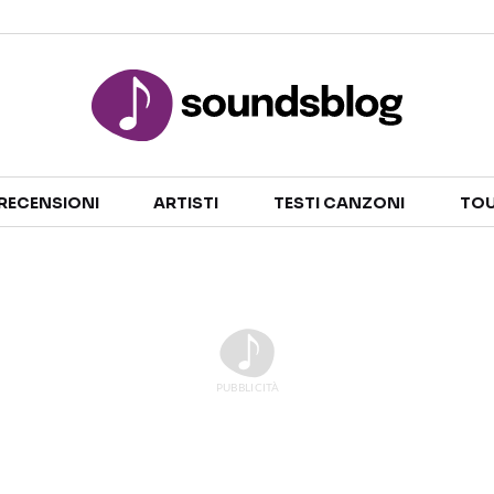
Sezioni
RECENSIONI
ARTISTI
TESTI CANZONI
TOU
NOTIZIE
ARTISTI
RECENSIONI MUSICALI
TESTI CANZONI
INTERVISTE
TOUR ED EVENTI
GOSSIP E CURIOSITÀ
TALENT SHOW