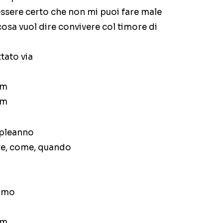
ssere certo che non mi puoi fare male
cosa vuol dire convivere col timore di
tato via
am
am
mpleanno
ve, come, quando
 amo
am