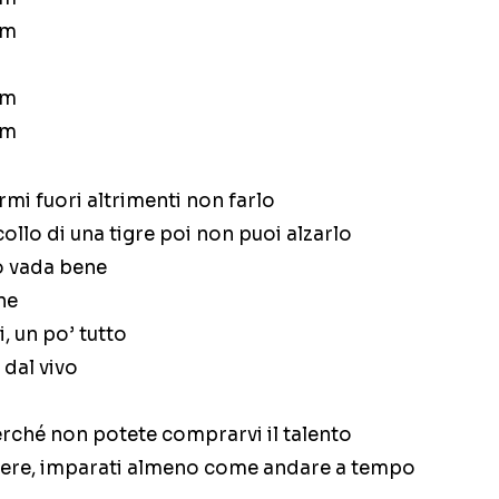
am
am
am
rmi fuori altrimenti non farlo
collo di una tigre poi non puoi alzarlo
o vada bene
ne
, un po’ tutto
 dal vivo
rché non potete comprarvi il talento
vere, imparati almeno come andare a tempo