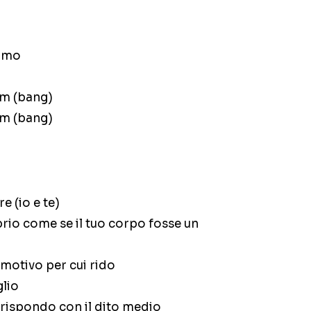
 amo
am (bang)
am (bang)
 (io e te)
rio come se il tuo corpo fosse un
 motivo per cui rido
glio
o rispondo con il dito medio