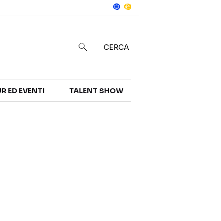
Notizie
in
CERCA
R ED EVENTI
TALENT SHOW