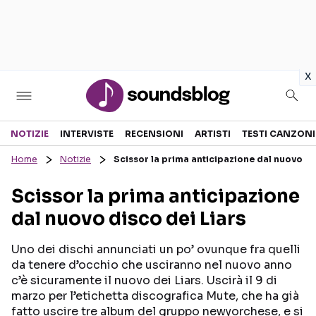
in
x
Sezioni
NOTIZIE
INTERVISTE
RECENSIONI
ARTISTI
TESTI CANZONI
Home
Notizie
Scissor la prima anticipazione dal nuovo di
NOTIZIE
ARTISTI
Scissor la prima anticipazione
RECENSIONI MUSICALI
TESTI CANZONI
dal nuovo disco dei Liars
INTERVISTE
TOUR ED EVENTI
GOSSIP E CURIOSITÀ
TALENT SHOW
Uno dei dischi annunciati un po’ ovunque fra quelli
da tenere d’occhio che usciranno nel nuovo anno
c’è sicuramente il nuovo dei Liars. Uscirà il 9 di
marzo per l’etichetta discografica Mute, che ha già
fatto uscire tre album del gruppo newyorchese, e si