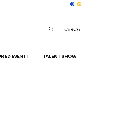
Notizie
in
CERCA
R ED EVENTI
TALENT SHOW