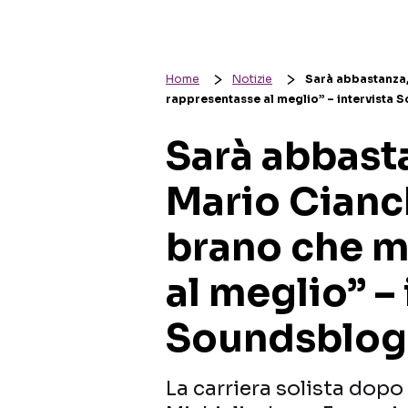
Home
Notizie
Sarà abbastanza, 
rappresentasse al meglio” – intervista 
Sarà abbasta
Mario Cianch
brano che m
al meglio” –
Soundsblog
La carriera solista dopo