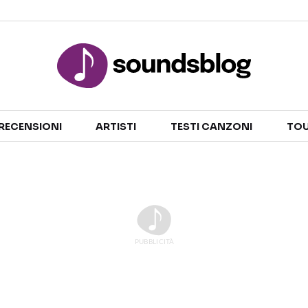
Sezioni
RECENSIONI
ARTISTI
TESTI CANZONI
TOU
NOTIZIE
ARTISTI
RECENSIONI MUSICALI
TESTI CANZONI
INTERVISTE
TOUR ED EVENTI
GOSSIP E CURIOSITÀ
TALENT SHOW