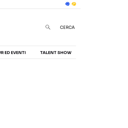
Notizie
in
CERCA
R ED EVENTI
TALENT SHOW