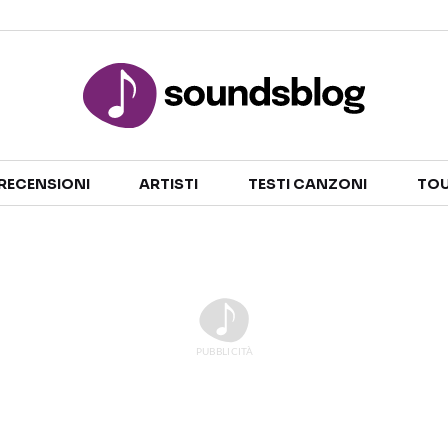
Sezioni
RECENSIONI
ARTISTI
TESTI CANZONI
TOU
NOTIZIE
ARTISTI
RECENSIONI MUSICALI
TESTI CANZONI
INTERVISTE
TOUR ED EVENTI
GOSSIP E CURIOSITÀ
TALENT SHOW