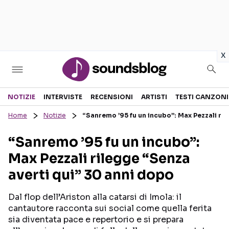
in
x
Sezioni
NOTIZIE
INTERVISTE
RECENSIONI
ARTISTI
TESTI CANZONI
Home
Notizie
“Sanremo ’95 fu un incubo”: Max Pezzali ril
NOTIZIE
ARTISTI
“Sanremo ’95 fu un incubo”:
RECENSIONI MUSICALI
TESTI CANZONI
Max Pezzali rilegge “Senza
INTERVISTE
TOUR ED EVENTI
averti qui” 30 anni dopo
GOSSIP E CURIOSITÀ
TALENT SHOW
Dal flop dell’Ariston alla catarsi di Imola: il
cantautore racconta sui social come quella ferita
sia diventata pace e repertorio e si prepara