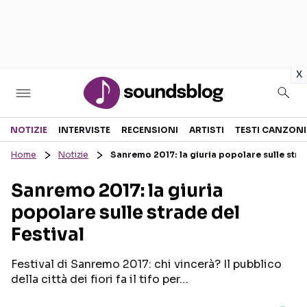
in
x
Sezioni
NOTIZIE
INTERVISTE
RECENSIONI
ARTISTI
TESTI CANZONI
Home
Notizie
Sanremo 2017: la giuria popolare sulle strad
NOTIZIE
ARTISTI
Sanremo 2017: la giuria
RECENSIONI MUSICALI
TESTI CANZONI
popolare sulle strade del
INTERVISTE
TOUR ED EVENTI
Festival
GOSSIP E CURIOSITÀ
TALENT SHOW
Festival di Sanremo 2017: chi vincerà? Il pubblico
della città dei fiori fa il tifo per…