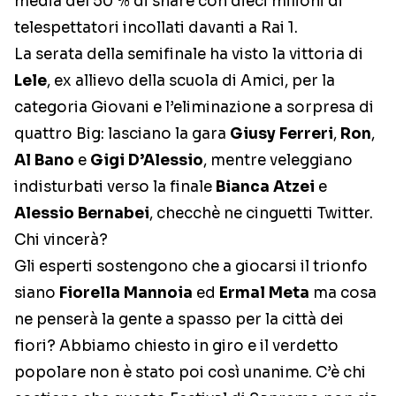
media del 50 % di share con dieci milioni di
telespettatori incollati davanti a Rai 1.
La serata della semifinale ha visto la vittoria di
Lele
, ex allievo della scuola di Amici, per la
categoria Giovani e l’eliminazione a sorpresa di
quattro Big: lasciano la gara
Giusy Ferreri
,
Ron
,
Al Bano
e
Gigi D’Alessio
, mentre veleggiano
indisturbati verso la finale
Bianca Atzei
e
Alessio Bernabei
, checchè ne cinguetti Twitter.
Chi vincerà?
Gli esperti sostengono che a giocarsi il trionfo
siano
Fiorella Mannoia
ed
Ermal Meta
ma cosa
ne penserà la gente a spasso per la città dei
fiori? Abbiamo chiesto in giro e il verdetto
popolare non è stato poi così unanime. C’è chi