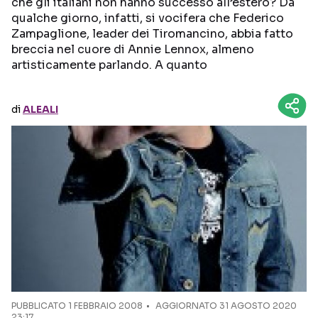
che gli italiani non hanno successo all’estero? Da
qualche giorno, infatti, si vocifera che Federico
Seguici sui social
Zampaglione, leader dei Tiromancino, abbia fatto
breccia nel cuore di Annie Lennox, almeno
artisticamente parlando. A quanto
di
ALEALI
PUBBLICATO
1 FEBBRAIO 2008
AGGIORNATO 31 AGOSTO 2020
23:17