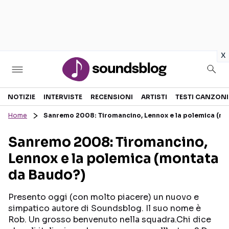
in
x
Sezioni
NOTIZIE
INTERVISTE
RECENSIONI
ARTISTI
TESTI CANZONI
Home
Sanremo 2008: Tiromancino, Lennox e la polemica (mo
NOTIZIE
ARTISTI
Sanremo 2008: Tiromancino,
RECENSIONI MUSICALI
TESTI CANZONI
Lennox e la polemica (montata
INTERVISTE
TOUR ED EVENTI
da Baudo?)
GOSSIP E CURIOSITÀ
TALENT SHOW
Presento oggi (con molto piacere) un nuovo e
simpatico autore di Soundsblog. Il suo nome è
Rob. Un grosso benvenuto nella squadra.Chi dice