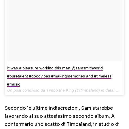
It was a pleasure working this man @samsmithworld
#puretalent #goodvibes #makingmemories and #timeless
#music
Un post condiviso da Timbo the King (@timbaland) in data:
7 Apr 
Secondo le ultime indiscrezioni, Sam starebbe
lavorando al suo attesissimo secondo album. A
confermarlo uno scatto di Timbaland, in studio di